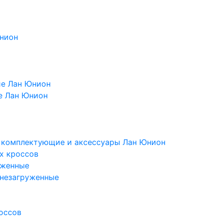
Юнион
ие Лан Юнион
е Лан Юнион
, комплектующие и аксессуары Лан Юнион
х кроссов
уженные
 незагруженные
оссов