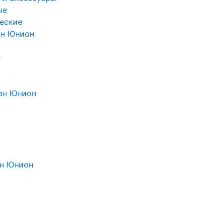
ые
еские
ан Юнион
е
ан Юнион
н Юнион