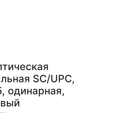
птическая
льная SC/UPC,
, одинарная,
евый