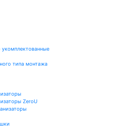
е укомплектованные
ного типа монтажа
низаторы
низаторы ZeroU
ганизаторы
ушки