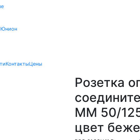
ые
 Юнион
ти
Контакты
Цены
Розетка о
соедините
MM 50/125
цвет беж