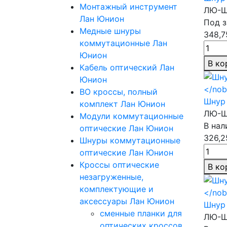
Монтажный инструмент
ЛЮ-Ш
Лан Юнион
Под з
Медные шнуры
348,7
коммутационные Лан
Юнион
В ко
Кабель оптический Лан
Юнион
ВО кроссы, полный
Шнур 
комплект Лан Юнион
ЛЮ-Ш
Модули коммутационные
В нал
оптические Лан Юнион
326,2
Шнуры коммутационные
оптические Лан Юнион
Кроссы оптические
В ко
незагруженные,
комплектующие и
аксессуары Лан Юнион
Шнур 
сменные планки для
ЛЮ-Ш
оптических кроссов