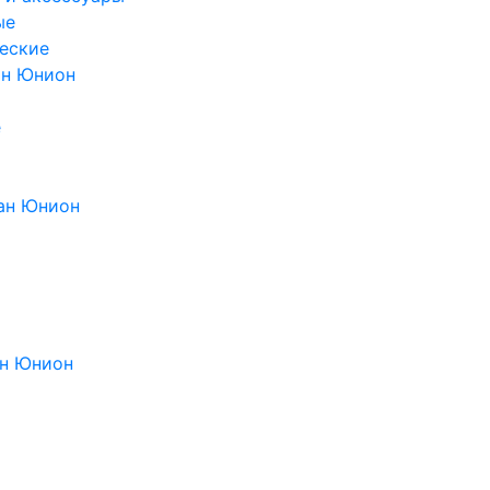
ые
еские
ан Юнион
е
ан Юнион
н Юнион