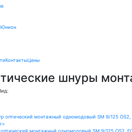
ые
 Юнион
ти
Контакты
Цены
птические шнуры мон
Вид:
оптический монтажный одномодовый SM 9/125 OS2, FC/