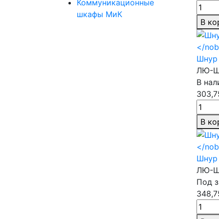
Коммуникационные
шкафы МиК
В ко
Шнур 
ЛЮ-Ш
В нал
303,7
В ко
Шнур 
ЛЮ-Ш
Под з
348,7