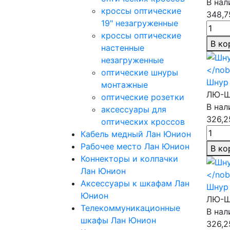
В нал
кроссы оптические
348,7
19" незагруженные
кроссы оптические
В ко
настенные
незагруженные
оптические шнуры
Шнур 
монтажные
ЛЮ-Ш
оптические розетки
В нал
аксессуары для
326,2
оптических кроссов
Кабель медный Лан Юнион
Рабочее место Лан Юнион
В ко
Коннекторы и колпачки
Лан Юнион
Аксессуары к шкафам Лан
Шнур 
Юнион
ЛЮ-Ш
Телекоммуникационные
В нал
шкафы Лан Юнион
326,2