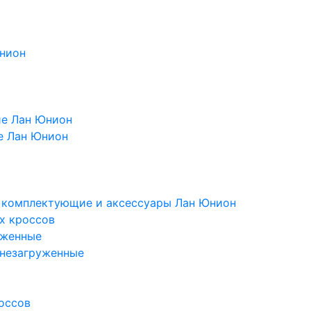
Юнион
ие Лан Юнион
е Лан Юнион
, комплектующие и аксессуары Лан Юнион
х кроссов
уженные
 незагруженные
оссов