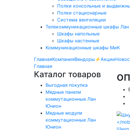
Полки консольные и выдвижн
Полки стационарные
Система вентиляции
Телекоммуникационные шкафы Лан
Шкафы напольные
Шкафы настенные
Коммуникационные шкафы МиК
Главная
Компания
Вендоры
⚡️Акции
Новос
Главная
Каталог товаров
о
Выгодная покупка
Медные панели
коммутационные Лан
Юнион
Медные модули
коммутационные Лан
Юнион
Шнур 