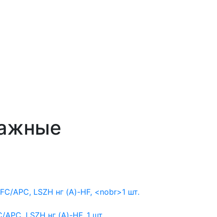
тажные
APC, LSZH нг (A)-HF,
1 шт.