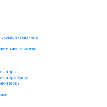
е укомплектованные
ного типа монтажа
низаторы
низаторы ZeroU
ганизаторы
ушки