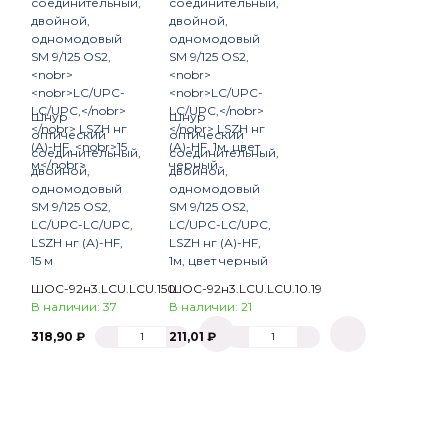
Шнур
Шнур
оптический
оптический
соединительный,
соединительный,
двойной,
двойной,
одномодовый
одномодовый
SM 9/125 OS2,
SM 9/125 OS2,
LC/UPC-LC/UPC,
LC/UPC-LC/UPC,
LSZH нг (А)-HF,
LSZH нг (А)-HF,
15 м
1м, цвет черный
ШОС-92н3.LCU.LCU.150
ШОС-92н3.LCU.LCU.10.19
В наличии: 37
В наличии: 21
318,90 ₽
211,01 ₽