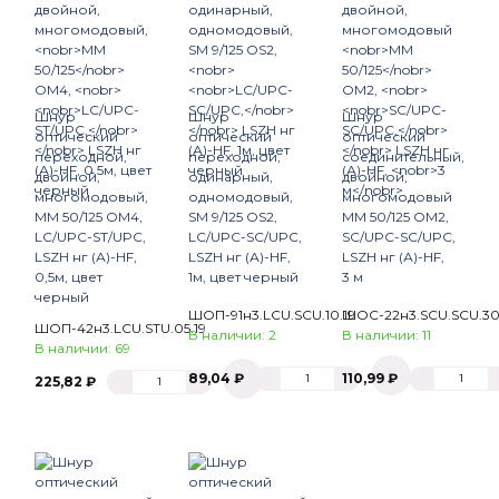
Шнур
Шнур
Шнур
оптический
оптический
оптический
переходной,
переходной,
соединительный,
двойной,
одинарный,
двойной,
многомодовый,
одномодовый,
многомодовый
MM 50/125
OM4,
SM 9/125 OS2,
MM 50/125
OM2,
LC/UPC-ST/UPC,
LC/UPC-SC/UPC,
SC/UPC-SC/UPC,
LSZH нг (А)-HF,
LSZH нг (А)-HF,
LSZH нг (А)-HF,
0,5м, цвет
1м, цвет черный
3 м
черный
ШОП-91н3.LCU.SCU.10.19
ШОС-22н3.SCU.SCU.3
ШОП-42н3.LCU.STU.05.19
В наличии: 2
В наличии: 11
В наличии: 69
89,04 ₽
110,99 ₽
225,82 ₽