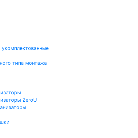
е укомплектованные
ного типа монтажа
низаторы
низаторы ZeroU
ганизаторы
ушки