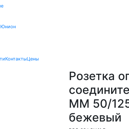
ые
 Юнион
ти
Контакты
Цены
Розетка о
соедините
MM 50/125
бежевый