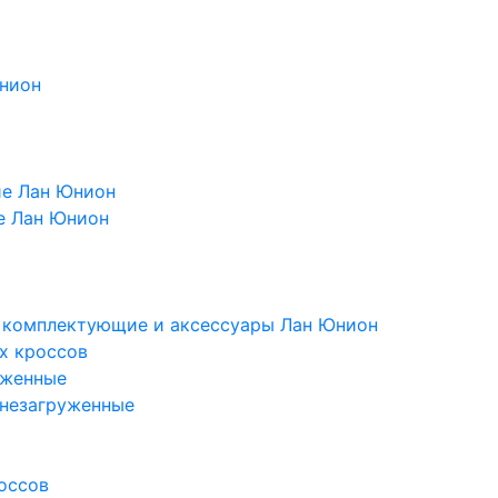
Юнион
ие Лан Юнион
е Лан Юнион
, комплектующие и аксессуары Лан Юнион
х кроссов
уженные
 незагруженные
оссов