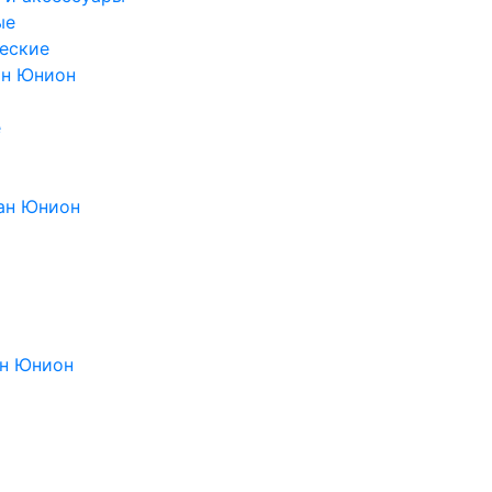
ые
еские
ан Юнион
е
ан Юнион
н Юнион