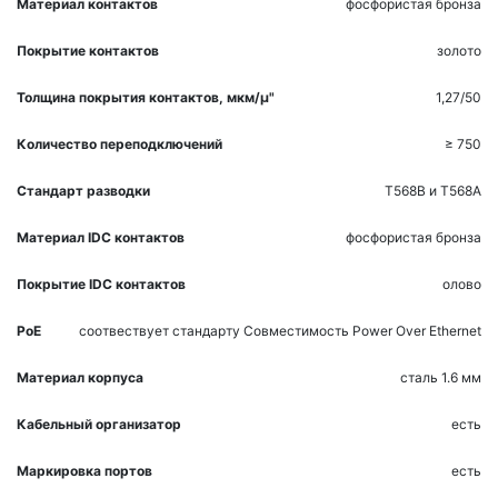
Материал контактов
фосфористая бронза
Покрытие контактов
золото
Толщина покрытия контактов, мкм/µ"
1,27/50
Количество переподключений
≥ 750
Стандарт разводки
T568B и T568A
Материал IDC контактов
фосфористая бронза
Покрытие IDC контактов
олово
PoE
соотвествует стандарту
Совместимость Power Over Ethernet
Материал корпуса
сталь 1.6 мм
Кабельный организатор
есть
Маркировка портов
есть