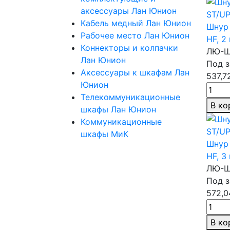
аксессуары Лан Юнион
Кабель медный Лан Юнион
Шнур 
Рабочее место Лан Юнион
HF,
2
Коннекторы и колпачки
ЛЮ-Ш
Лан Юнион
Под з
Аксессуары к шкафам Лан
537,7
Юнион
Телекоммуникационные
В ко
шкафы Лан Юнион
Коммуникационные
шкафы МиК
Шнур 
HF,
3
ЛЮ-Ш
Под з
572,0
В ко