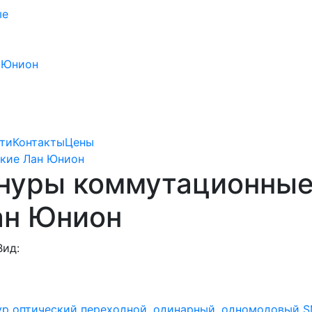
ые
 Юнион
ти
Контакты
Цены
кие Лан Юнион
нуры коммутационные
ан Юнион
Вид: