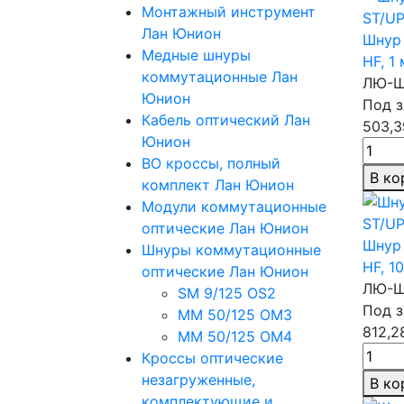
Монтажный инструмент
Лан Юнион
Шнур 
Медные шнуры
HF,
1 
коммутационные Лан
ЛЮ-Ш
Юнион
Под з
Кабель оптический Лан
503,3
Юнион
ВО кроссы, полный
В ко
комплект Лан Юнион
Модули коммутационные
оптические Лан Юнион
Шнур 
Шнуры коммутационные
HF,
10
оптические Лан Юнион
ЛЮ-Ш
SM 9/125 OS2
Под з
MM 50/125 OM3
812,2
MM 50/125 OM4
Кроссы оптические
незагруженные,
В ко
комплектующие и