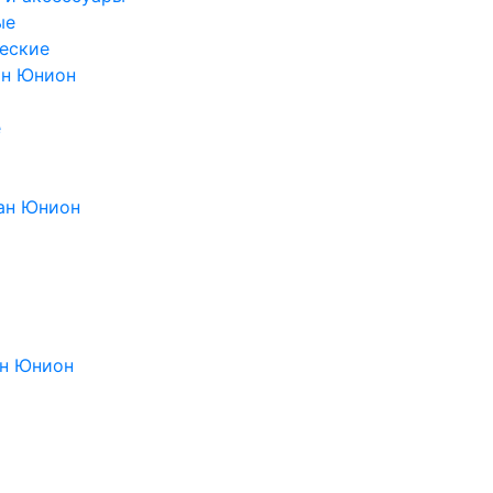
ые
еские
ан Юнион
е
ан Юнион
н Юнион