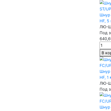
Шнур 
HF,
5
ЛЮ-Ш
Под з
640,6
В ко
Шнур 
HF,
1 
ЛЮ-Ш
Под з
Шнур 