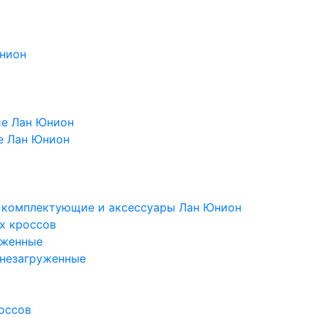
Юнион
ие Лан Юнион
е Лан Юнион
, комплектующие и аксессуары Лан Юнион
х кроссов
уженные
 незагруженные
оссов