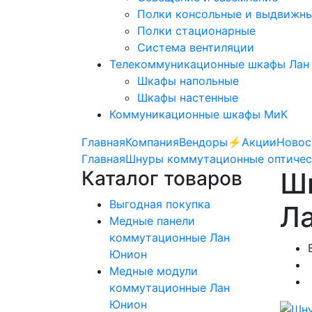
Полки консольные и выдвижн
Полки стационарные
Система вентиляции
Телекоммуникационные шкафы Лан
Шкафы напольные
Шкафы настенные
Коммуникационные шкафы МиК
Главная
Компания
Вендоры
⚡️Акции
Новос
Главная
Шнуры коммутационные оптичес
Каталог товаров
Ш
Выгодная покупка
Л
Медные панели
коммутационные Лан
Юнион
Медные модули
коммутационные Лан
Юнион