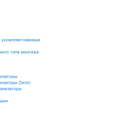
е укомплектованные
ного типа монтажа
низаторы
низаторы ZeroU
ганизаторы
ушки