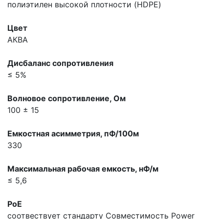
полиэтилен высокой плотности (HDPE)
Цвет
АКВА
Дисбаланс сопpотивления
≤ 5%
Волновое сопpотивление, Ом
100 ± 15
Емкостная асимметрия, пФ/100м
330
Максимальная pабочая емкость, нФ/м
≤ 5,6
PoE
соотвествует стандарту
Совместимость Power