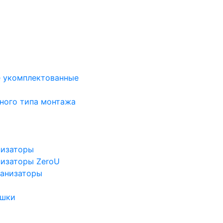
е укомплектованные
ного типа монтажа
низаторы
низаторы ZeroU
ганизаторы
ушки