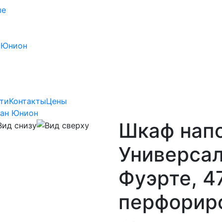
ые
 Юнион
ти
Контакты
Цены
Лан Юнион
Шкаф нап
Универсал
Фуэрте, 4
перфорир