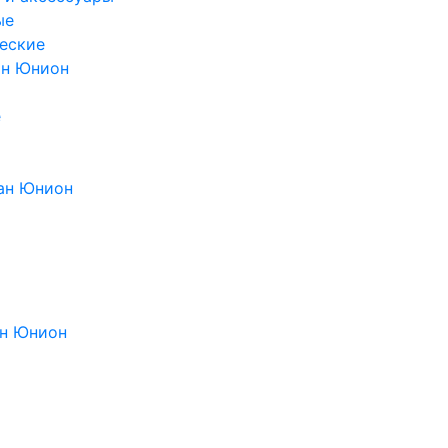
ые
еские
ан Юнион
е
ан Юнион
н Юнион