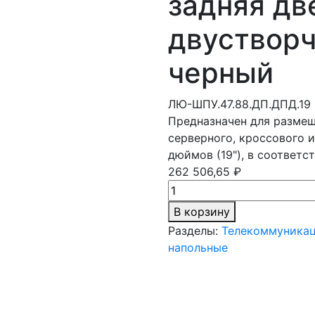
задняя дв
двустворч
черный
ЛЮ-ШПУ.47.88.ДП.ДПД.19
Предназначен для разме
серверного, кроссового и
дюймов (19"), в соответс
262 506,65 ₽
В корзину
Разделы:
Телекоммуника
напольные