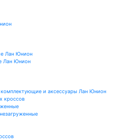
Юнион
ие Лан Юнион
е Лан Юнион
, комплектующие и аксессуары Лан Юнион
х кроссов
уженные
 незагруженные
оссов