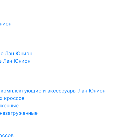
Юнион
ие Лан Юнион
е Лан Юнион
, комплектующие и аксессуары Лан Юнион
х кроссов
уженные
 незагруженные
оссов