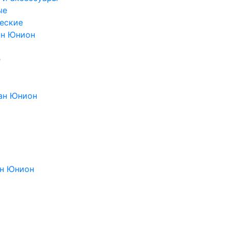
ые
еские
ан Юнион
е
ан Юнион
н Юнион