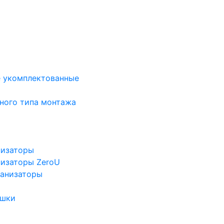
е укомплектованные
ного типа монтажа
низаторы
низаторы ZeroU
ганизаторы
ушки