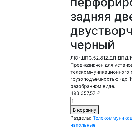
перфорир
задняя дв
двустворч
черный
ЛЮ-ШПС.52.812.ДП.ДПД.1
Предназначен для устано
телекоммуникационного 
грузоподъемностью (до 1
разобранном виде.
493 357,57 ₽
В корзину
Разделы:
Телекоммуника
напольные