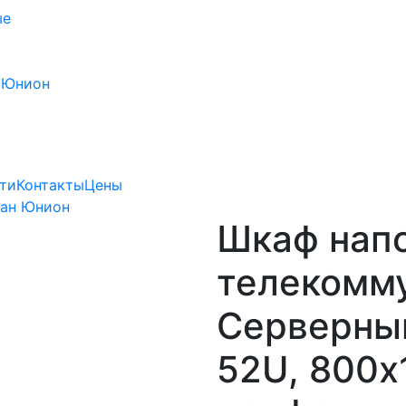
ые
 Юнион
ти
Контакты
Цены
Лан Юнион
Шкаф нап
телекомм
Серверный
52U, 800х