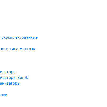
е укомплектованные
ного типа монтажа
низаторы
низаторы ZeroU
ганизаторы
ушки