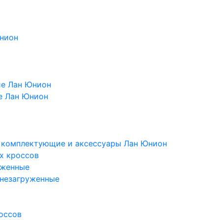
Юнион
ие Лан Юнион
е Лан Юнион
, комплектующие и аксессуары Лан Юнион
х кроссов
уженные
 незагруженные
оссов