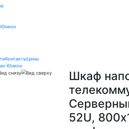
ые
 Юнион
ти
Контакты
Цены
Лан Юнион
Шкаф нап
телекомм
Серверный
52U, 800х