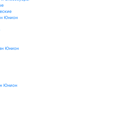
ые
еские
ан Юнион
е
ан Юнион
н Юнион