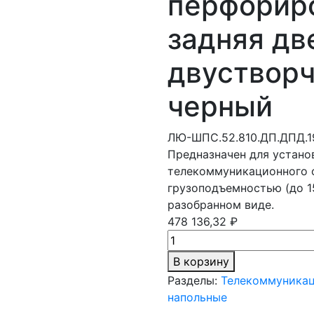
перфорир
задняя дв
двустворч
черный
ЛЮ-ШПС.52.810.ДП.ДПД.1
Предназначен для устано
телекоммуникационного 
грузоподъемностью (до 1
разобранном виде.
478 136,32 ₽
В корзину
Разделы:
Телекоммуника
напольные