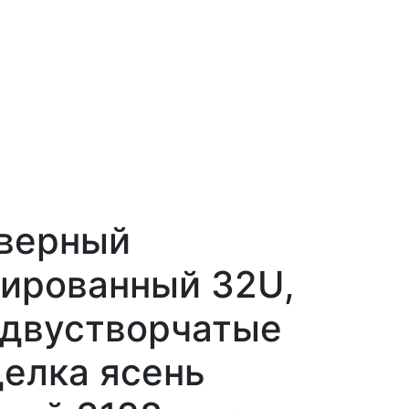
верный
ированный 32U,
 двустворчатые
делка ясень