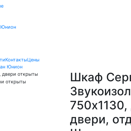
ые
 Юнион
ти
Контакты
Цены
Лан Юнион
Шкаф Сер
Звукоизол
750х1130,
двери, от