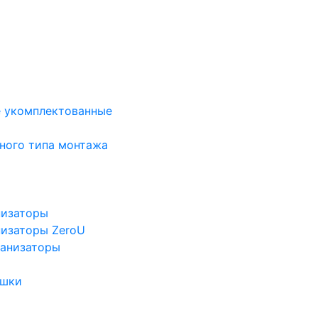
е укомплектованные
ного типа монтажа
низаторы
низаторы ZeroU
ганизаторы
ушки