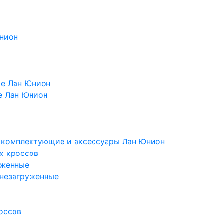
Юнион
ие Лан Юнион
е Лан Юнион
, комплектующие и аксессуары Лан Юнион
х кроссов
уженные
 незагруженные
оссов