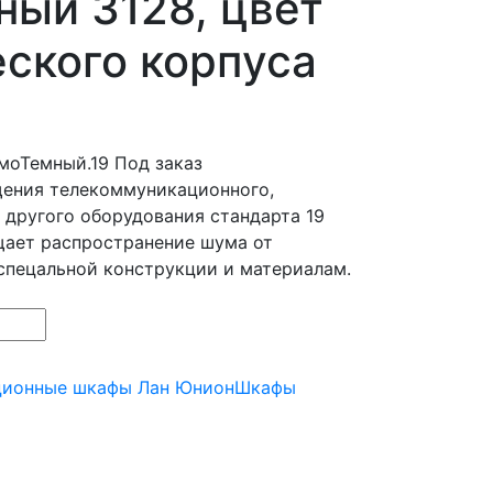
ый 3128, цвет
ского корпуса
моТемный.19
Под заказ
щения телекоммуникационного,
 другого оборудования стандарта 19
щает распространение шума от
спецальной конструкции и материалам.
ционные шкафы Лан Юнион
Шкафы