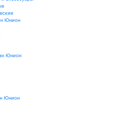
ые
еские
ан Юнион
е
ан Юнион
н Юнион