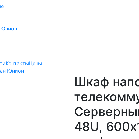
ые
 Юнион
ти
Контакты
Цены
Лан Юнион
Шкаф нап
телекомм
Серверный
48U, 600х