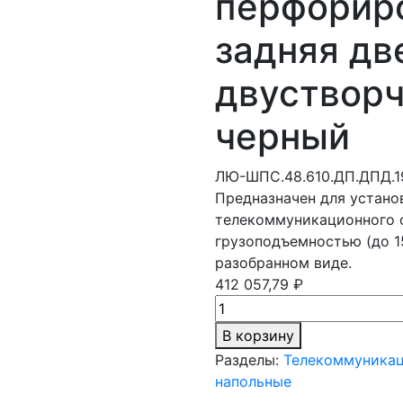
перфорир
задняя дв
двустворч
черный
ЛЮ-ШПС.48.610.ДП.ДПД.1
Предназначен для устано
телекоммуникационного 
грузоподъемностью (до 1
разобранном виде.
412 057,79 ₽
В корзину
Разделы:
Телекоммуника
напольные