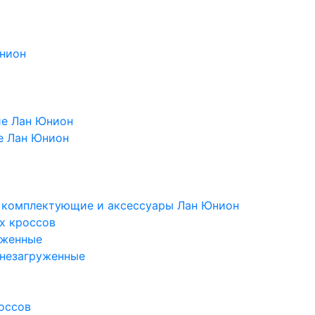
Юнион
ие Лан Юнион
е Лан Юнион
, комплектующие и аксессуары Лан Юнион
х кроссов
уженные
 незагруженные
оссов