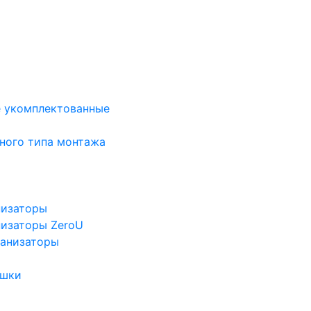
е укомплектованные
ного типа монтажа
низаторы
низаторы ZeroU
ганизаторы
ушки