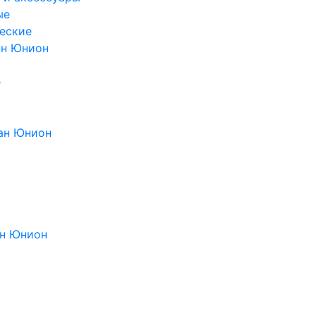
ые
еские
ан Юнион
е
ан Юнион
н Юнион