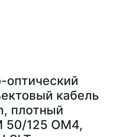
о-оптический
ектовый кабель
on, плотный
 50/125 OM4,