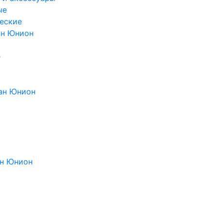
ые
еские
ан Юнион
е
ан Юнион
н Юнион