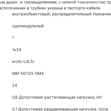
ым дымо- и газовыделением, с низкой токсичностью п
расположении в трубках указана в паспорте кабеля.
внутриобъектовый, распределительный
Назначен
одномодульный
1
1х24
нг(A)-LSLTx
MM 50/125 OM4
24
0‚8
Допустимая растягивающая нагрузка, кН
0.1
Допустимая раздавливающая нагрузка, Н/см