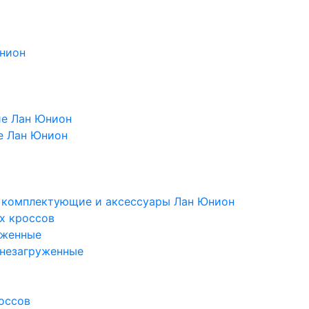
Юнион
ие Лан Юнион
е Лан Юнион
, комплектующие и аксессуары Лан Юнион
х кроссов
уженные
 незагруженные
оссов