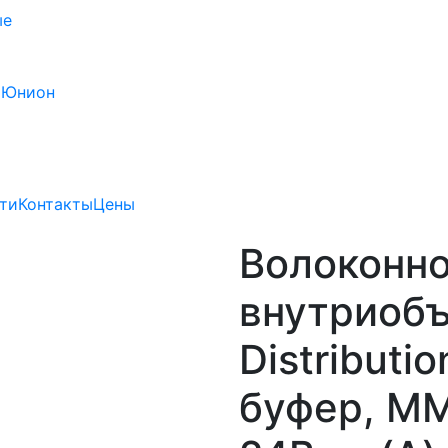
ые
 Юнион
ти
Контакты
Цены
Волоконн
внутриобъ
Distributi
буфер, MM