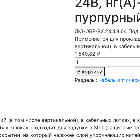
24В, нг(A)
пурпурны
ЛЮ-ОБР-ВХ.24.4.8.64
Под 
Применяется для проклад
вертикальной), в кабельн
1 540,82 ₽
В корзину
Разделы:
Кабель оптичес
й (в том числе вертикальной), в кабельных лотках, в к
убах, блоках. Подходит для задувки в ЗПТ (защитные п
окрытии, на который наложен слой упрочняющих нитей