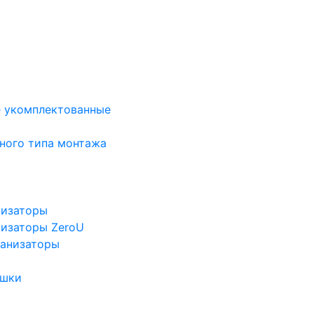
е укомплектованные
ного типа монтажа
низаторы
низаторы ZeroU
ганизаторы
ушки