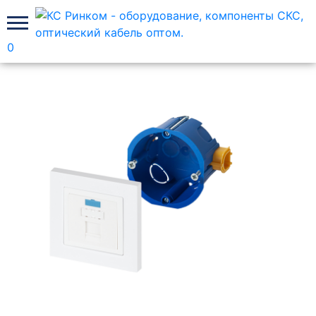
0
Главная
Рабочее место Лан Юнион
полный комплект