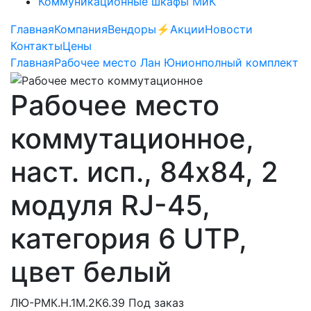
Коммуникационные шкафы МиК
Главная
Компания
Вендоры
⚡️Акции
Новости
Контакты
Цены
Главная
Рабочее место Лан Юнион
полный комплект
Рабочее место
коммутационное,
наст. исп., 84х84, 2
модуля RJ-45,
категория 6 UTP,
цвет белый
ЛЮ-РМК.Н.1М.2К6.39
Под заказ