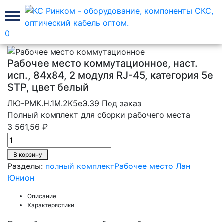
0
Главная
Рабочее место Лан Юнион
полный комплект
Рабочее место коммутационное, наст.
исп., 84х84, 2 модуля RJ-45, категория 5e
STP, цвет белый
ЛЮ-РМК.Н.1М.2К5eЭ.39
Под заказ
Полный комплект для сборки рабочего места
3 561,56 ₽
В корзину
Разделы:
полный комплект
Рабочее место Лан
Юнион
Описание
Характеристики