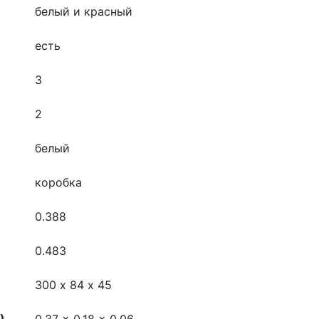
белый и красный
есть
3
2
белый
коробка
0.388
0.483
300 х 84 х 45
),
0,37 x 0,18 x 0,06