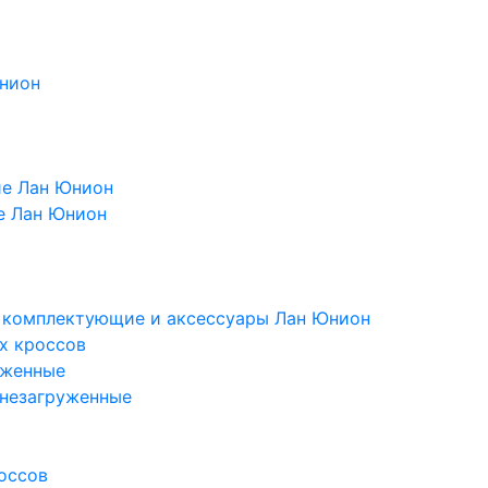
Юнион
ие Лан Юнион
е Лан Юнион
, комплектующие и аксессуары Лан Юнион
х кроссов
уженные
 незагруженные
оссов