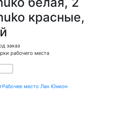
huko белая, 2
huko красные,
й
од заказ
рки рабочего места
т
Рабочее место Лан Юнион