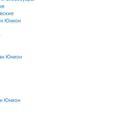
ые
еские
ан Юнион
е
ан Юнион
н Юнион