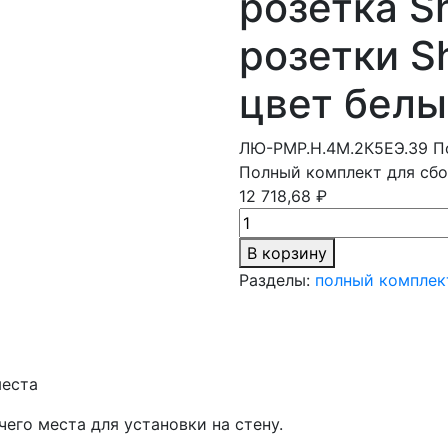
розетка S
розетки S
цвет белы
ЛЮ-РМР.Н.4М.2К5ЕЭ.39
П
Полный комплект для сбо
12 718,68 ₽
В корзину
Разделы:
полный комплек
места
его места для установки на стену.