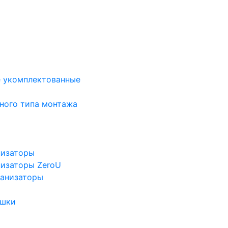
е укомплектованные
ного типа монтажа
низаторы
низаторы ZeroU
ганизаторы
ушки