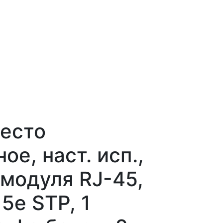
есто
е, наст. исп.,
 модуля RJ-45,
5e STP, 1