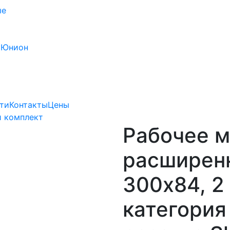
ые
 Юнион
ти
Контакты
Цены
 комплект
Рабочее м
расширенно
300х84, 2
категория 