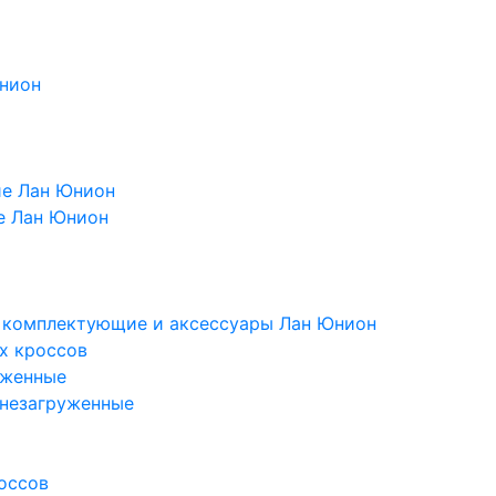
Юнион
ие Лан Юнион
е Лан Юнион
, комплектующие и аксессуары Лан Юнион
х кроссов
уженные
 незагруженные
оссов