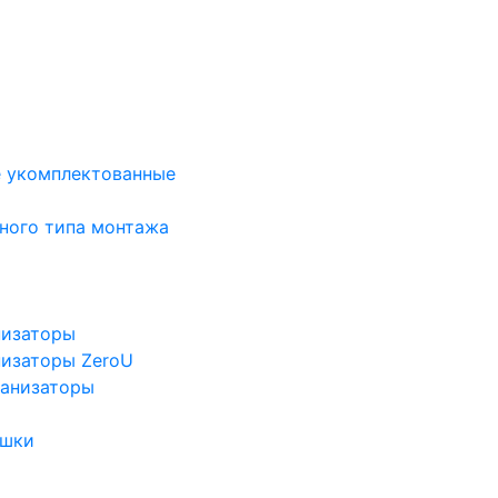
е укомплектованные
ного типа монтажа
низаторы
низаторы ZeroU
ганизаторы
ушки