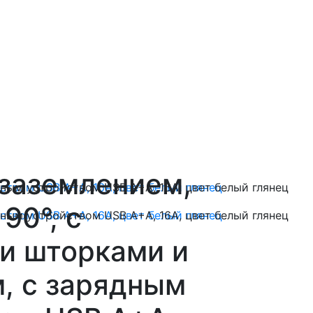
 заземлением,
90°, с
и шторками и
, с зарядным