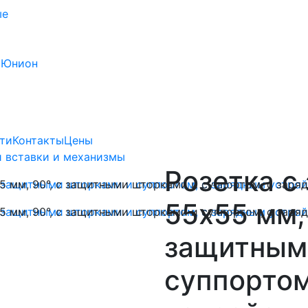
ые
 Юнион
ти
Контакты
Цены
 вставки и механизмы
Розетка с
55х55 мм, 
защитным
суппортом