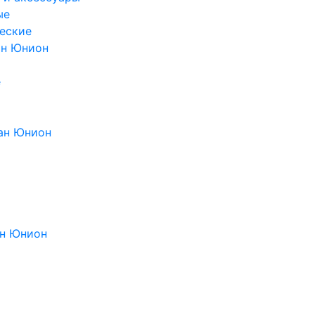
ые
еские
ан Юнион
е
ан Юнион
н Юнион