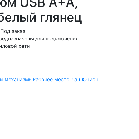
ом USB A+A,
 белый глянец
Под заказ
редназначены для подключения
иловой сети
 и механизмы
Рабочее место Лан Юнион