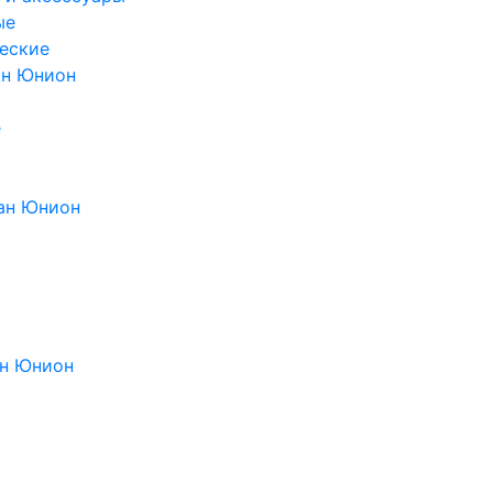
ые
еские
ан Юнион
е
ан Юнион
н Юнион