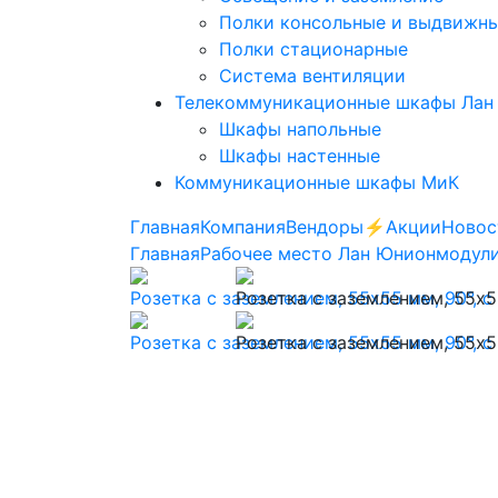
Полки консольные и выдвижн
Полки стационарные
Система вентиляции
Телекоммуникационные шкафы Лан
Шкафы напольные
Шкафы настенные
Коммуникационные шкафы МиК
Главная
Компания
Вендоры
⚡️Акции
Новос
Главная
Рабочее место Лан Юнион
модули