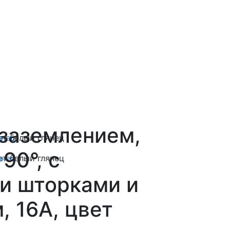
 заземлением,
90°, с
и шторками и
, 16А, цвет