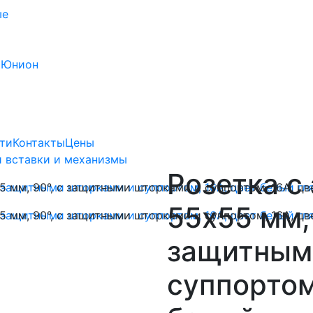
ые
 Юнион
ти
Контакты
Цены
 вставки и механизмы
Розетка с
55х55 мм, 
защитным
суппортом