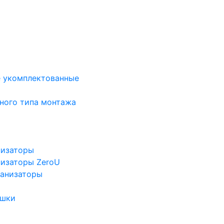
е укомплектованные
ного типа монтажа
низаторы
низаторы ZeroU
ганизаторы
ушки