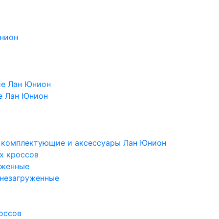
Юнион
ие Лан Юнион
е Лан Юнион
, комплектующие и аксессуары Лан Юнион
х кроссов
уженные
 незагруженные
оссов