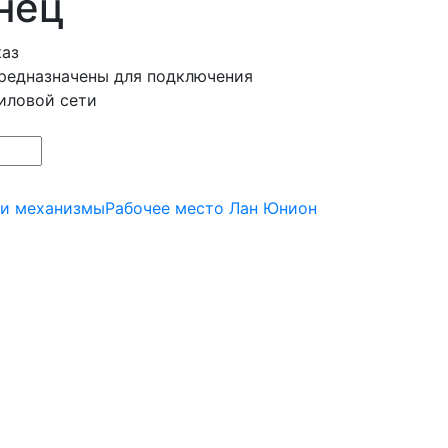
нец
каз
редназначены для подключения
иловой сети
 и механизмы
Рабочее место Лан Юнион