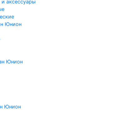
 и аксессуары
ые
еские
ан Юнион
е
ан Юнион
н Юнион