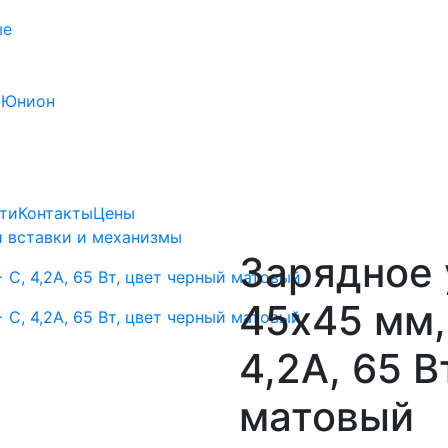
ые
 Юнион
ти
Контакты
Цены
 вставки и механизмы
Зарядное 
45х45 мм,
4,2А, 65 В
матовый