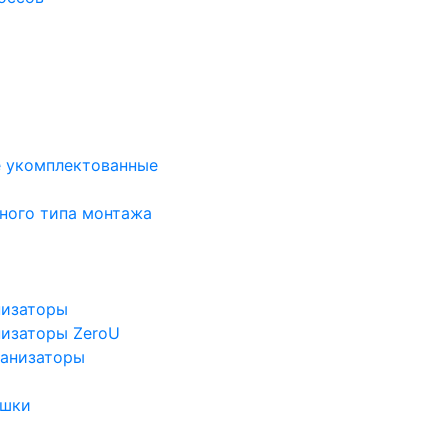
е укомплектованные
ного типа монтажа
низаторы
низаторы ZeroU
ганизаторы
ушки