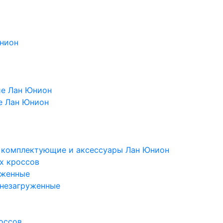
Юнион
ие Лан Юнион
е Лан Юнион
, комплектующие и аксессуары Лан Юнион
х кроссов
уженные
 незагруженные
оссов