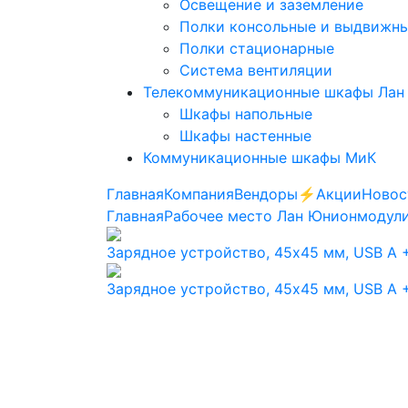
Освещение и заземление
Полки консольные и выдвижн
Полки стационарные
Система вентиляции
Телекоммуникационные шкафы Лан
Шкафы напольные
Шкафы настенные
Коммуникационные шкафы МиК
Главная
Компания
Вендоры
⚡️Акции
Новос
Главная
Рабочее место Лан Юнион
модули