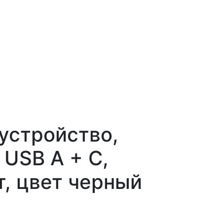
устройство,
 USB А + С,
т, цвет черный