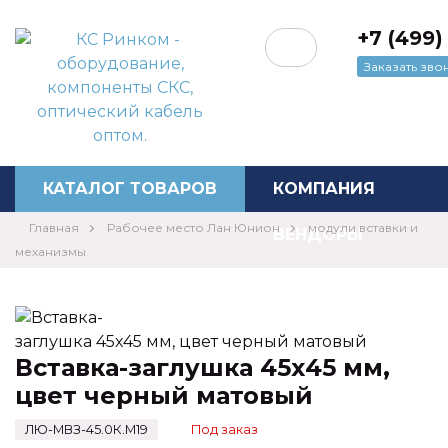
+7 (499)
Заказать зво
Перезвоните мне
КАТАЛОГ ТОВАРОВ
КОМПАНИЯ
Главная
Рабочее место Лан Юнион
модули вставки и
ВЕНДОРЫ
механизмы
⚡️АКЦИИ
НОВОСТИ
Вставка-заглушка 45х45 мм,
КОНТАКТЫ
цвет черный матовый
ЦЕНЫ
ЛЮ-МВЗ-45.0К.М19
Под заказ