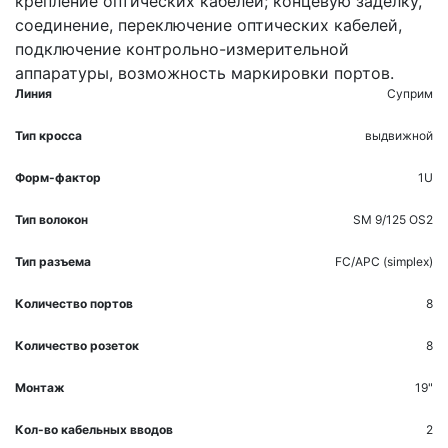
крепление оптических кабелей; концевую заделку,
соединение, переключение оптических кабелей,
подключение контрольно-измерительной
аппаратуры, возможность маркировки портов.
Линия
Суприм
Тип кросса
выдвижной
Форм-фактор
1U
Тип волокон
SM 9/125 OS2
Тип разъема
FC/APC (simplex)
Количество портов
8
Количество розеток
8
Монтаж
19"
Кол-во кабельных вводов
2