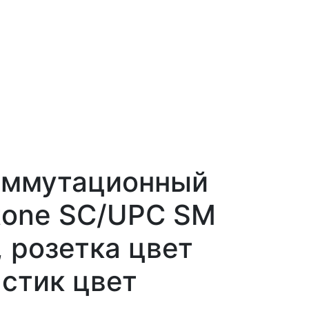
оммутационный
tone SC/UPC SM
, розетка цвет
астик цвет