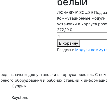
белый
ЛЮ-МВК-91.SCU.39
Под за
Коммутационные модули т
установки в корпуса роз
272,19 ₽
В корзину
Разделы:
Модули коммута
предназначены для установки в корпуса розеток. С п
онного оборудования и рабочих станций к информацио
Суприм
Keystone