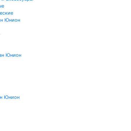
ые
еские
ан Юнион
е
ан Юнион
н Юнион