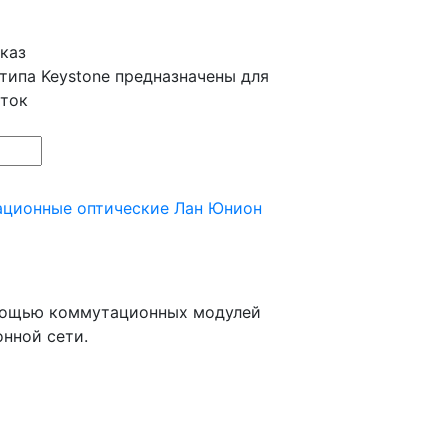
каз
ипа Keystone предназначены для
еток
ционные оптические Лан Юнион
омощью коммутационных модулей
нной сети.