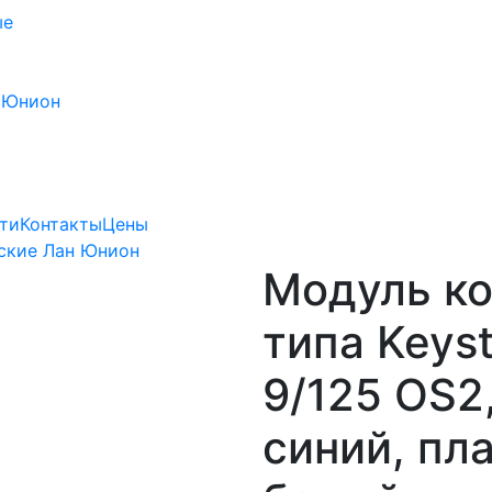
ые
 Юнион
ти
Контакты
Цены
ские Лан Юнион
Модуль к
типа Keys
9/125 OS2
синий, пл