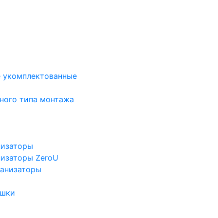
е укомплектованные
ного типа монтажа
низаторы
низаторы ZeroU
ганизаторы
ушки