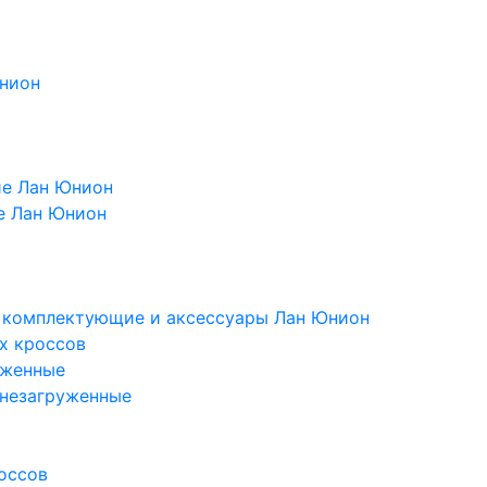
Юнион
ие Лан Юнион
е Лан Юнион
, комплектующие и аксессуары Лан Юнион
х кроссов
уженные
 незагруженные
оссов