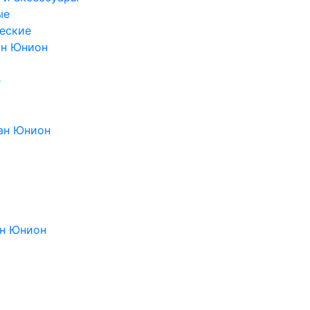
ые
еские
ан Юнион
е
ан Юнион
н Юнион