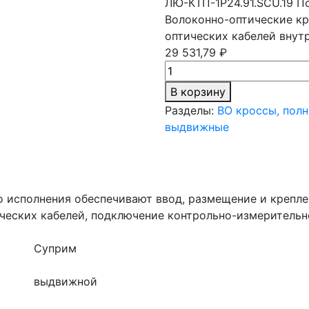
ЛЮ-КТП-1Р24.91.SCU.19
По
Волоконно-оптические кр
оптических кабелей внут
29 531,79 ₽
В корзину
Разделы:
ВО кроссы, пол
выдвижные
 исполнения обеспечивают ввод, размещение и крепле
ических кабелей, подключение контрольно-измеритель
Суприм
выдвижной