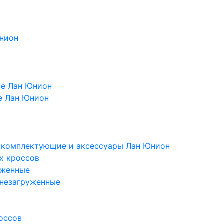
Юнион
ие Лан Юнион
е Лан Юнион
, комплектующие и аксессуары Лан Юнион
х кроссов
уженные
 незагруженные
оссов