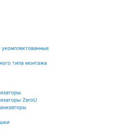
е укомплектованные
ного типа монтажа
низаторы
низаторы ZeroU
ганизаторы
ушки