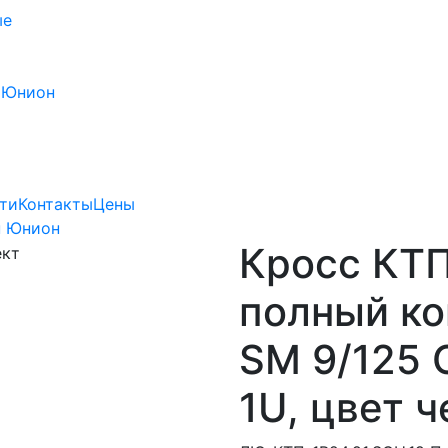
ые
 Юнион
ти
Контакты
Цены
н Юнион
Кросс КТП
полный ко
SM 9/125 
1U, цвет 