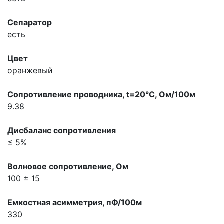
Сепаратор
есть
Цвет
оранжевый
Сопpотивление пpоводника, t=20°С, Ом/100м
9.38
Дисбаланс сопpотивления
≤ 5%
Волновое сопpотивление, Ом
100 ± 15
Емкостная асимметрия, пФ/100м
330