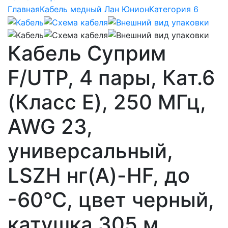
Главная
Кабель медный Лан Юнион
Категория 6
Кабель Суприм
F/UTP, 4 пары, Кат.6
(Класс E), 250 МГц,
AWG 23,
универсальный,
LSZH нг(A)-HF, до
-60°С, цвет черный,
катушка 305 м