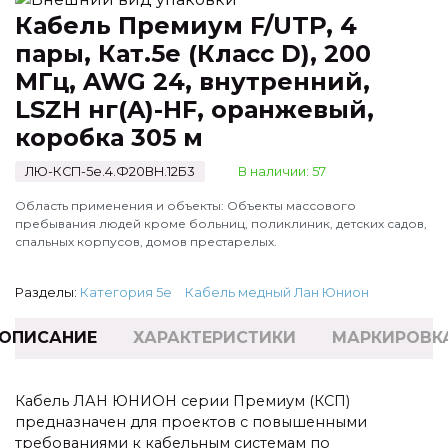
Кабель Премиум F/UTP, 4
пары, Кат.5e (Класс D), 200
МГц, AWG 24, внутренний,
LSZH нг(A)-HF, оранжевый,
коробка 305 м
ЛЮ-КСП-5e.4.Ф20ВН.12Б3
В наличии: 57
Область применения и объекты: Объекты массового
пребывания людей кроме больниц, поликлиник, детских садов,
спальных корпусов, домов престарелых.
Разделы:
Категория 5e
Кабель медный Лан Юнион
ОПИСАНИЕ
ХАРАКТЕРИСТИКИ
МАРКИРОВК
Кабель ЛАН ЮНИОН серии Премиум (КСП)
предназначен для проектов с повышенными
требованиями к кабельным системам по