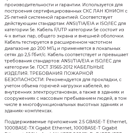
производительности и гарантии. Используется для
построения сертифицированных СКС ЛАН ЮНИОН с
25-летней системной гарантией. Соответствует
действующим стандартам: ANSI/TIA/EIA и ISO/IEC для
категории 5е. Кабель F/UTP категории 5e состоит из
4-х витых пар, общего экрана и внешней оболочки.
Кабель тестируется в расширенном частотном
диапазоне до 200 МГц и применяется в локальных
сетях до 2,5 Гбит/с. Кабель соответствует и превышает
требования стандартов: ANSI/TIA/EIA и ISO/IEC для
категории 5е. ГОСТ 31565-2012 КАБЕЛЬНЫЕ
ИЗДЕЛИЯ. ТРЕБОВАНИЯ ПОЖАРНОЙ
БЕЗОПАСНОСТИ: Рекомендуется для прокладки, с
учетом объема горючей нагрузки кабелей, во
внутренних электроустановках, а также в зданиях и
сооружениях с массовым пребыванием людей, в том
числе в многофункциональных высотных зданиях и
зданиях-комплексах.
Поддерживаемые приложения: 2.5 GBASE-Т Ethernet,
1000BASE-TX Gigabit Ethernet, 1000BASE-T Gigabit