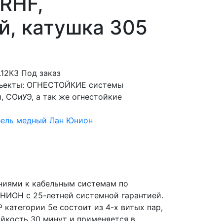
FRHF,
, катушка 305
.12К3
Под заказ
бъекты: ОГНЕСТОЙКИЕ системы
 СОиУЭ, а так же огнестойкие
бель медный Лан Юнион
ниями к кабельным системам по
НИОН с 25-летней системной гарантией.
 категории 5e состоит из 4-х витых пар,
йкость 30 минут и применяется в