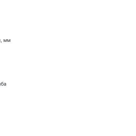
, мм
иба