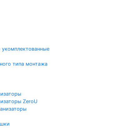
е укомплектованные
ного типа монтажа
низаторы
низаторы ZeroU
ганизаторы
ушки