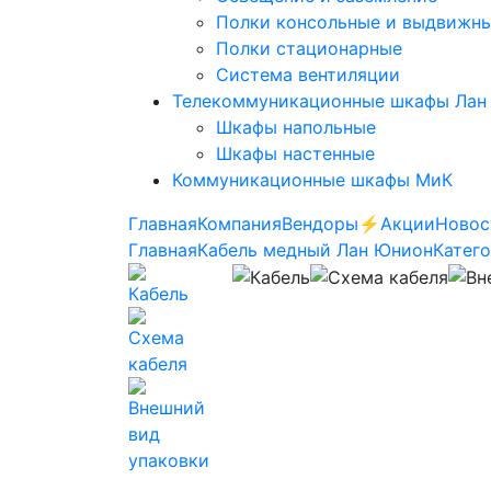
Полки консольные и выдвижн
Полки стационарные
Система вентиляции
Телекоммуникационные шкафы Лан
Шкафы напольные
Шкафы настенные
Коммуникационные шкафы МиК
Главная
Компания
Вендоры
⚡️Акции
Новос
Главная
Кабель медный Лан Юнион
Катего