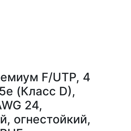
емиум F/UTP, 4
5e (Класс D),
AWG 24,
й, огнестойкий,