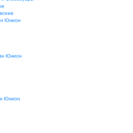
ые
еские
ан Юнион
е
ан Юнион
н Юнион