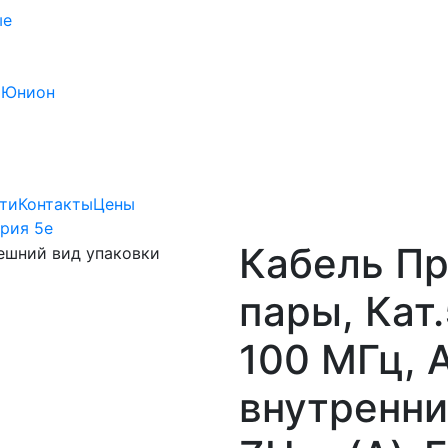
ые
 Юнион
ти
Контакты
Цены
рия 5e
Кабель Пр
пары, Кат.
100 МГц, 
внутренни