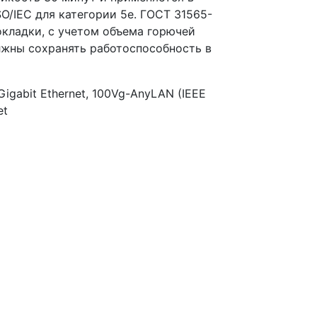
SO/IEC для категории 5е. ГОСТ 31565-
адки, с учетом объема горючей
лжны сохранять работоспособность в
igabit Ethernet, 100Vg-AnyLAN (IEEE
et