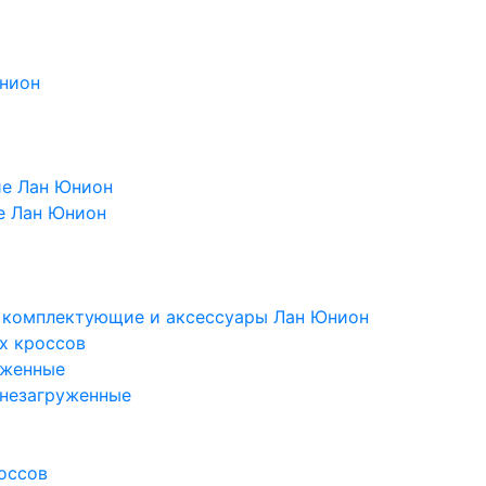
Юнион
ие Лан Юнион
е Лан Юнион
, комплектующие и аксессуары Лан Юнион
х кроссов
уженные
 незагруженные
оссов