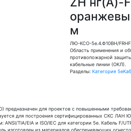
ZH нг(A)-
оранжевый
м
ЛЮ-КСО-5e.4.Ф10ВН/FRHF
Область применения и о
противопожарной защиты,
кабельные линии (ОКЛ).
Разделы:
Категория 5e
Ка
) предназначен для проектов с повышенными требова
ьзуется для построения сертифицированных СКС ЛАН Ю
ANSI/TIA/EIA и ISO/IEC для категории 5е. Кабель F/UTP
ель изготовлен из материалов обеспечивающих огнесто