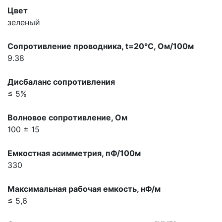
Цвет
зеленый
Сопpотивление пpоводника, t=20°С, Ом/100м
9.38
Дисбаланс сопpотивления
≤ 5%
Волновое сопpотивление, Ом
100 ± 15
Емкостная асимметрия, пФ/100м
330
Максимальная pабочая емкость, нФ/м
≤ 5,6