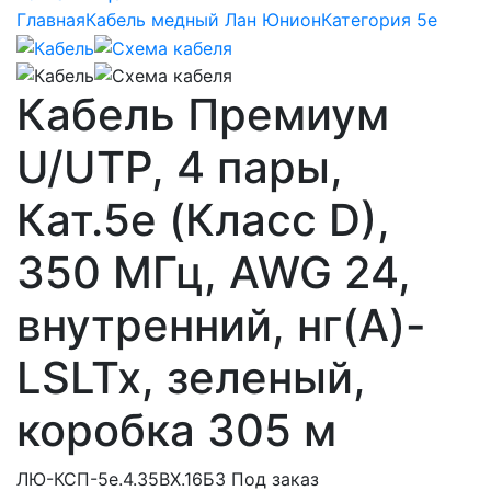
Главная
Кабель медный Лан Юнион
Категория 5e
Кабель Премиум
U/UTP, 4 пары,
Кат.5e (Класс D),
350 МГц, AWG 24,
внутренний, нг(A)-
LSLTx, зеленый,
коробка 305 м
ЛЮ-КСП-5e.4.35ВХ.16Б3
Под заказ