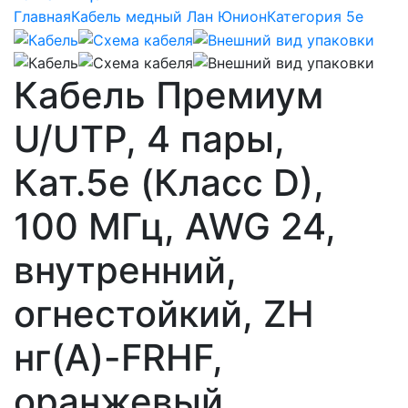
Главная
Кабель медный Лан Юнион
Категория 5e
Кабель Премиум
U/UTP, 4 пары,
Кат.5e (Класс D),
100 МГц, AWG 24,
внутренний,
огнестойкий, ZH
нг(A)-FRHF,
оранжевый,