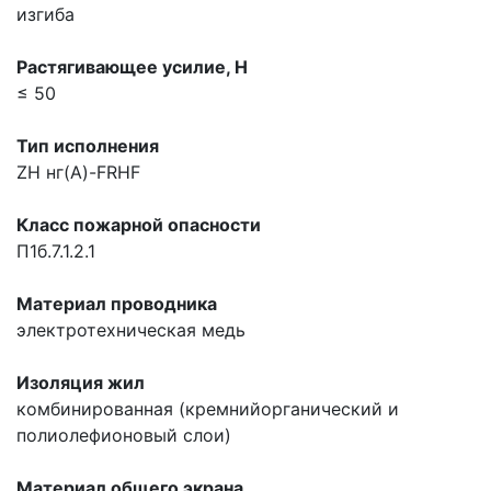
изгиба
Растягивающее усилие, H
≤ 50
Тип исполнения
ZH нг(A)-FRHF
Класс пожарной опасности
П1б.7.1.2.1
Материал проводника
электротехническая медь
Изоляция жил
комбинированная (кремнийорганический и
полиолефионовый слои)
Материал общего экрана