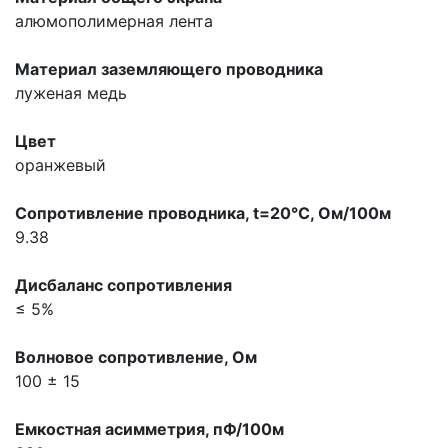
алюмополимерная лента
Материал заземляющего проводника
луженая медь
Цвет
оранжевый
Сопpотивление пpоводника, t=20°С, Ом/100м
9.38
Дисбаланс сопpотивления
≤ 5%
Волновое сопpотивление, Ом
100 ± 15
Емкостная асимметрия, пФ/100м