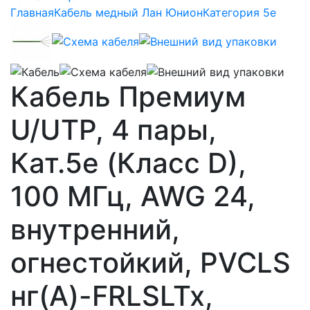
Главная
Кабель медный Лан Юнион
Категория 5e
Кабель Премиум
U/UTP, 4 пары,
Кат.5e (Класс D),
100 МГц, AWG 24,
внутренний,
огнестойкий, PVCLS
нг(A)-FRLSLTx,