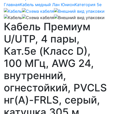
Главная
Кабель медный Лан Юнион
Категория 5e
Кабель Премиум
U/UTP, 4 пары,
Кат.5e (Класс D),
100 МГц, AWG 24,
внутренний,
огнестойкий, PVCLS
нг(A)-FRLS, серый,
катушка 305 м