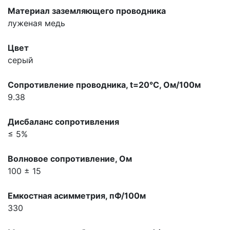
Материал заземляющего проводника
луженая медь
Цвет
серый
Сопpотивление пpоводника, t=20°С, Ом/100м
9.38
Дисбаланс сопpотивления
≤ 5%
Волновое сопpотивление, Ом
100 ± 15
Емкостная асимметрия, пФ/100м
330