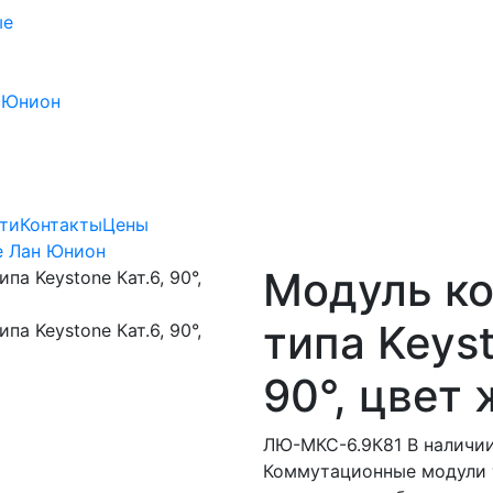
ые
 Юнион
ти
Контакты
Цены
е Лан Юнион
Модуль к
типа Keyst
90°, цвет
ЛЮ-МКС-6.9К81
В наличии
Коммутационные модули т