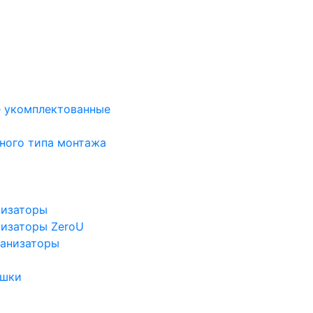
е укомплектованные
ного типа монтажа
низаторы
низаторы ZeroU
ганизаторы
ушки