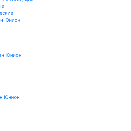
ые
еские
ан Юнион
е
ан Юнион
н Юнион