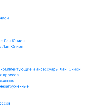
Юнион
ие Лан Юнион
е Лан Юнион
, комплектующие и аксессуары Лан Юнион
х кроссов
уженные
 незагруженные
оссов