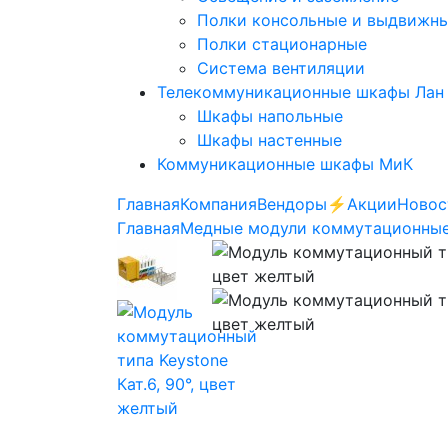
Полки консольные и выдвижн
Полки стационарные
Система вентиляции
Телекоммуникационные шкафы Лан
Шкафы напольные
Шкафы настенные
Коммуникационные шкафы МиК
Главная
Компания
Вендоры
⚡️Акции
Новос
Главная
Медные модули коммутационны