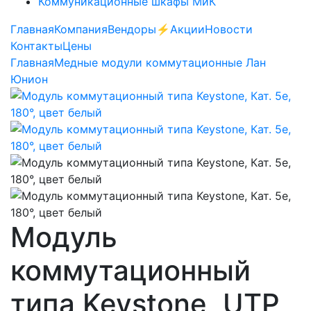
Коммуникационные шкафы МиК
Главная
Компания
Вендоры
⚡️Акции
Новости
Контакты
Цены
Главная
Медные модули коммутационные Лан
Юнион
Модуль
коммутационный
типа Keystone, UTP,