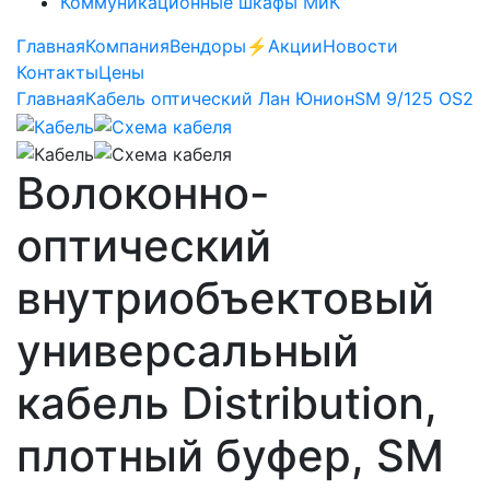
Коммуникационные шкафы МиК
Главная
Компания
Вендоры
⚡️Акции
Новости
Контакты
Цены
Главная
Кабель оптический Лан Юнион
SM 9/125 OS2
Волоконно-
оптический
внутриобъектовый
универсальный
кабель Distribution,
плотный буфер, SM