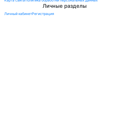
Карта сайта
Политика обработки персональных данных
Личные разделы
Личный кабинет
Регистрация
×
Заказ обратного звонка
Перезвоните мне