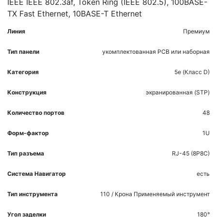
IEEE IEEE 802.3af, Token Ring (IEEE 802.5), 100BASE-
TX Fast Ethernet, 10BASE-T Ethernet
Линия
Премиум
Тип панели
укомплектованная
PCB или наборная
Категория
5e (Класс D)
Конструкция
экранированная (STP)
Количество портов
48
Форм-фактор
1U
Тип разъема
RJ-45 (8P8C)
Система Навигатор
есть
Тип инструмента
110 / Крона
Применяемый инструмент
Угол заделки
180°