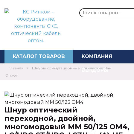
Перезвонит
КАТАЛОГ ТОВАРОВ
КОМПАНИЯ
Главная
Шнуры коммутационные оптические Лан
ВЕНДОРЫ
Юнион
⚡️АКЦИИ
НОВОСТИ
Шнур оптический
КОНТАКТЫ
переходной, двойной,
многомодовый MM 50/125 OM4,
ЦЕНЫ