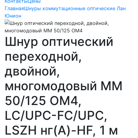
Контакты
Цены
Главная
Шнуры коммутационные оптические Лан
Юнион
Шнур оптический
переходной,
двойной,
многомодовый MM
50/125 OM4,
LC/UPC-FC/UPC,
LSZH нг(A)-HF, 1 м