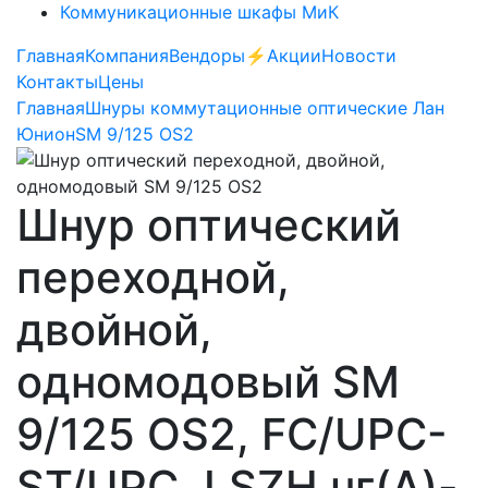
Коммуникационные шкафы МиК
Главная
Компания
Вендоры
⚡️Акции
Новости
Контакты
Цены
Главная
Шнуры коммутационные оптические Лан
Юнион
SM 9/125 OS2
Шнур оптический
переходной,
двойной,
одномодовый SM
9/125 OS2, FC/UPC-
ST/UPC, LSZH нг(A)-