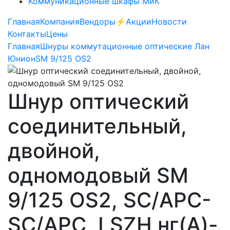
Коммуникационные шкафы МиК
Главная
Компания
Вендоры
⚡️Акции
Новости
Контакты
Цены
Главная
Шнуры коммутационные оптические Лан
Юнион
SM 9/125 OS2
Шнур оптический
соединительный,
двойной,
одномодовый SM
9/125 OS2, SC/APC-
SC/APC, LSZH нг(A)-